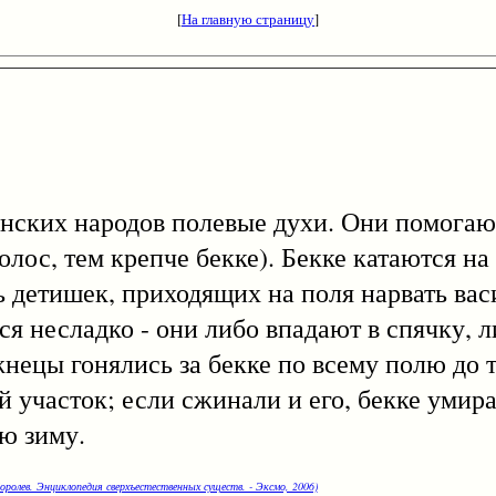
[
На главную страницу
]
х народов полевые духи. Они помогают 
олос, тем крепче бекке). Бекке катаются на
ь детишек, приходящих на поля нарвать вас
я несладко - они либо впадают в спячку, л
нецы гонялись за бекке по всему полю до т
участок; если сжинали и его, бекке умира
сю зиму.
оролев. Энциклопедия сверхъестественных существ. - Эксмо, 2006)