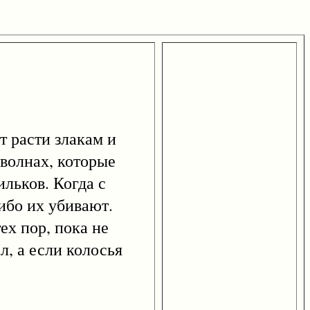
расти злакам и
 волнах, которые
ильков. Когда с
ибо их убивают.
ех пор, пока не
л, а если колосья