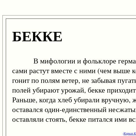
БЕККЕ
В мифологии и фольклоре германски
сами растут вместе с ними (чем выше к
гонит по полям ветер, не забывая пугат
полей убирают урожай, бекке приходитс
Раньше, когда хлеб убирали вручную, ж
оставался один-единственный несжатый 
оставляли стоять, бекке питался ими в
(Кирилл К