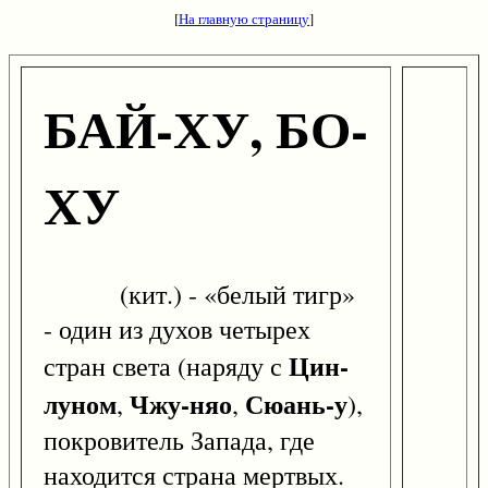
[
На главную страницу
]
БАЙ-ХУ, БО-
ХУ
(кит.) - «белый тигр»
- один из духов четырех
Цин-
стран света (наряду с
луном
Чжу-няо
Сюань-у
,
,
),
покровитель Запада, где
находится страна мертвых.