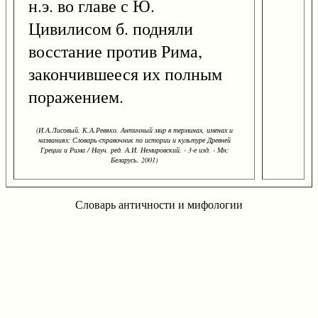
н.э. во главе с Ю.
Цивилисом б. подняли
восстание против Рима,
закончившееся их полным
поражением.
(И.А.Лисовый, К.А.Ревяко. Античный мир в терминах, именах и
названиях: Словарь-справочник по истории и культуре Древней
Греции и Рима / Науч. ред. А.И. Немировский. - 3-е изд. - Мн:
Беларусь, 2001)
Словарь античности и мифологии