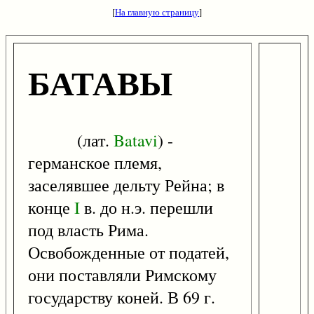
[
На главную страницу
]
БАТАВЫ
(лат.
Batavi
) -
германское племя,
заселявшее дельту Рейна; в
конце
I
в. до н.э. перешли
под власть Рима.
Освобожденные от податей,
они поставляли Римскому
государству коней. В 69 г.