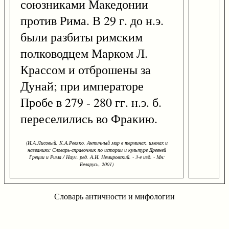
союзниками Македонии
против Рима. В 29 г. до н.э.
были разбиты римским
полководцем Марком Л.
Крассом и отброшены за
Дунай; при императоре
Пробе в 279 - 280 гг. н.э. б.
переселились во Фракию.
(И.А.Лисовый, К.А.Ревяко. Античный мир в терминах, именах и
названиях: Словарь-справочник по истории и культуре Древней
Греции и Рима / Науч. ред. А.И. Немировский. - 3-е изд. - Мн:
Беларусь, 2001)
Словарь античности и мифологии