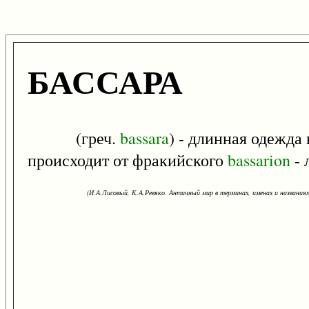
БАССАРА
(греч.
bassara
) - длинная одежда
происходит от фракийского
bassarion
- 
(И.А.Лисовый, К.А.Ревяко. Античный мир в терминах, именах и названиях: 