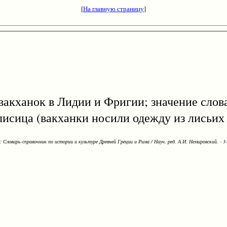
[
На главную страницу
]
 вакханок в Лидии и Фригии; значение слова
лисица (вакханки носили одежду из лисьих
Словарь-справочник по истории и культуре Древней Греции и Рима / Науч. ред. А.И. Немировский. - 3-е