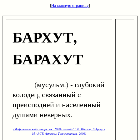
[
На главную страницу
]
БАРХУТ,
БАРАХУТ
(мусульм.) - глубокий
колодец, связанный с
преисподней и населенный
душами неверных.
(Мифологический словарь: ок. 1800 статей / Г.В. Щеглов, В.Арчер -
М.: ACT: Астрель: Транзиткнига, 2006)