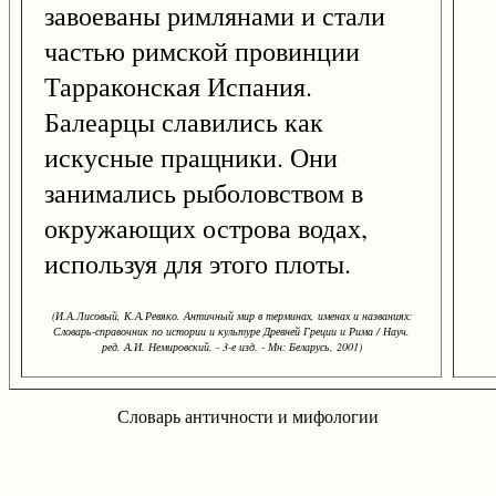
завоеваны римлянами и стали
частью римской провинции
Тарраконская Испания.
Балеарцы славились как
искусные пращники. Они
занимались рыболовством в
окружающих острова водах,
используя для этого плоты.
(И.А.Лисовый, К.А.Ревяко. Античный мир в терминах, именах и названиях:
Словарь-справочник по истории и культуре Древней Греции и Рима / Науч.
ред. А.И. Немировский. - 3-е изд. - Мн: Беларусь, 2001)
Словарь античности и мифологии