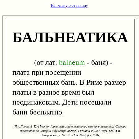
[
На главную страницу
]
БАЛЬНЕАТИКА
(от лат.
balneum
- баня) -
плата при посещении
общественных бань. В Риме размер
платы в разное время был
неодинаковым. Дети посещали
бани бесплатно.
(И.А.Лисовый, К.А.Ревяко. Античный мир в терминах, именах и названиях: Словарь-
справочник по истории и культуре Древней Греции и Рима / Науч. ред. А.И.
Немировский. - 3-е изд. - Мн: Беларусь, 2001)