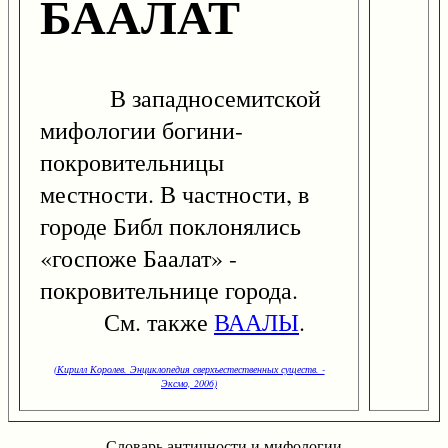
БААЛАТ
В западносемитской
мифологии богини-
покровительницы
местности. В частности, в
городе Библ поклонялись
«госпоже Баалат» -
покровительнице города.
См. также
ВААЛЫ
.
(Кирилл Королев. Энциклопедия сверхъестественных существ. -
Эксмо, 2006)
Словарь античности и мифологии