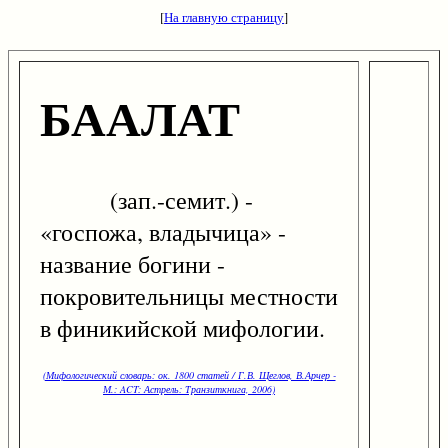
[
На главную страницу
]
БААЛАТ
(зап.-семит.) -
«госпожа, владычица» -
название богини -
покровительницы местности
в финикийской мифологии.
(Мифологический словарь: ок. 1800 статей / Г.В. Щеглов, В.Арчер -
М.: ACT: Астрель: Транзиткнига, 2006)