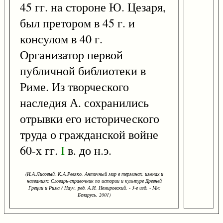
45 гг. на стороне Ю. Цезаря,
был претором в 45 г. и
консулом в 40 г.
Организатор первой
публичной библиотеки в
Риме. Из творческого
наследия А. сохранились
отрывки его исторического
труда о гражданской войне
60-х гг.
I
в. до н.э.
(И.А.Лисовый, К.А.Ревяко. Античный мир в терминах, именах и
названиях: Словарь-справочник по истории и культуре Древней
Греции и Рима / Науч. ред. А.И. Немировский. - 3-е изд. - Мн:
Беларусь, 2001)