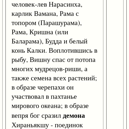
человек-лев Нарасинха,
карлик Вамана, Рама с
топором (Парашурама),
Рама, Кришна (или
Баларама), Будда и белый
конь Калки. Воплотившись в
рыбу, Вишну спас от потопа
многих мудрецов-риши, а
также семена всех растений;
в образе черепахи он
участвовал в пахтанье
мирового океана; в образе
демона
вепря бог сразил
Хираньякшу - поединок