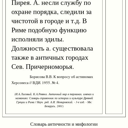
Пирея. А. несли службу по
охране порядка, следили за
чистотой в городе и т.д. В
Риме подобную функцию
исполняли эдилы.
Должность а. существовала
также в античных городах
Сев. Причерноморья.
Борисова В.В. К вопросу об астиномах
Херсонеса // ВДИ. 1955. № 4.
(И.А.Лисовый, К.А.Ревяко. Античный мир в терминах, именах и
названиях: Словарь-справочник по истории и культуре Древней
Греции и Рима / Науч. ред. А.И. Немировский. - 3-е изд. - Мн:
Беларусь, 2001)
Словарь античности и мифологии