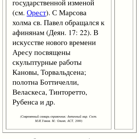
государственной изменой
(см.
Орест
). С Марсова
холма св. Павел обращался к
афинянам (Деян. 17: 22). В
искусстве нового времени
Аресу посвящены
скульптурные работы
Кановы, Торвальдсена;
полотна Боттичелли,
Веласкеса, Тинторетто,
Рубенса и др.
(Современный словарь-справочник: Античный мир. Cост.
М.И.Умнов. М.: Олимп, АСТ, 2000)