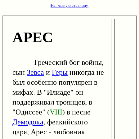
[
На главную страницу
]
АРЕС
Греческий бог войны,
сын
Зевса
и
Геры
никогда не
был особенно популярен в
мифах. В "Илиаде" он
поддерживал троянцев, в
"Одиссее" (
VIII
) в песне
Демодока
, феакийского
царя, Арес - любовник