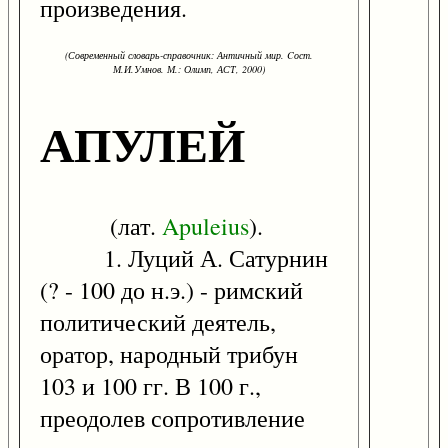
произведения.
(Современный словарь-справочник: Античный мир. Cост.
М.И.Умнов. М.: Олимп, АСТ, 2000)
АПУЛЕЙ
(лат.
Apuleius
).
1. Луций А. Сатурнин
(? - 100 до н.э.) - римский
политический деятель,
оратор, народный трибун
103 и 100 гг. В 100 г.,
преодолев сопротивление