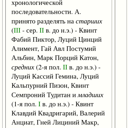
хронологической
последовательности. А.
старших
принято разделять на
(
III
- сер.
II
в. до н.э.) - Квинт
Фабий Пиктор, Луций Цинций
Алимент, Гай Авл Постумий
Альбин, Марк Порций Катон,
средних
(2-я пол.
II
в. до н.э.) -
Луций Кассий Гемина, Луций
Кальпурний Пизон, Квинт
младших
Семпроний Тудитан и
(1-я пол.
I
в. до н.э.) - Квинт
Клавдий Квадригарий, Валерий
Анциат, Гней Лициний Макр,