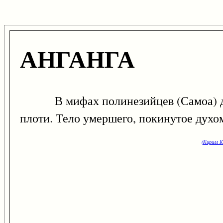
АНГАНГА
В мифах полинезийцев (Самоа) дух 
плоти. Тело умершего, покинутое духо
(Кирилл К