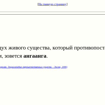
[
На главную страницу
]
живого существа, который противопост
ангаанга
м, зовется
.
оролев. Энциклопедия сверхъестественных существ. - Эксмо, 2006)