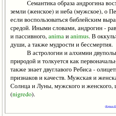
Семантика образа андрогина восход
земли (женское) и неба (мужское), о П
если воспользоваться библейским выра
средой. Иными словами, андрогин - р
и пассивного,
anima
и
animus
. В оккул
души, а также мудрости и бессмертия.
В астрологии и алхимии двуполым п
природой и толкуется как первоначаль
также знает двуглавого Ребиса - олиц
признаков и качеств. Мужская и женск
Солнца и Луны, мужского и женского, 
(
nigredo
).
(Кирилл К