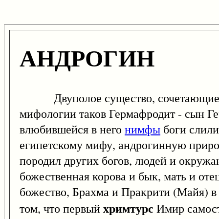
АНДРОГИН
Двуполое существо, сочетающие в с
мифологии таков Гермафродит - сын Г
влюбившейся в него
нимфы
боги слили
египетскому мифу, андрогинную природ
породил других богов, людей и окруж
божественная корова и бык, мать и оте
божество, Брахма и Пракрити (Майя) в
хримтурс
том, что первый
Имир самосто