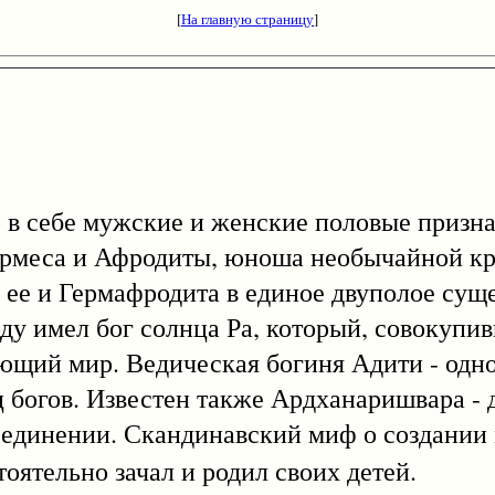
[
На главную страницу
]
ебе мужские и женские половые признак
ермеса и Афродиты, юноша необычайной кр
 ее и Гермафродита в единое двуполое сущ
у имел бог солнца Ра, который, совокупив
ающий мир. Ведическая богиня Адити - одн
ц богов. Известен также Ардханаришвара -
 единении. Скандинавский миф о создании
ятельно зачал и родил своих детей.