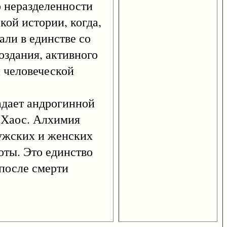
 неразделенности
кой истории, когда,
али в единстве со
здания, активного
и человеческой
дает андрогинной
й Хаос. Алхимия
мужских и женских
оты. Это единство
 после смерти