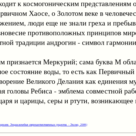
ит к космогоническим представлениям о
ервичном Хаосе, о Золотом веке в человечес
жением, люди еще не знали греха и пребыв
авновесие противоположных принципов миро
ьтной традиции андрогин - символ гармони
ризнается Меркурий; сама буква М обла
ное состояние воды, то есть как Первичны
етворение Великого Делания как единения 
ая головы Ребиса - эмблема совместной раб
царя и царицы, серы и ртути, возникающее
оролев. Энциклопедия сверхъестественных существ. - Эксмо, 2006)