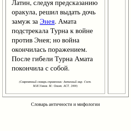
Латин, следуя предсказанию
оракула, решил выдать дочь
замуж за
Энея
. Амата
подстрекала Турна к войне
против Энея; но война
окончилась поражением.
После гибели Турна Амата
покончила с собой.
(Современный словарь-справочник: Античный мир. Cост.
М.И.Умнов. М.: Олимп, АСТ, 2000)
Словарь античности и мифологии