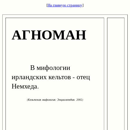
[
На главную страницу
]
АГНОМАН
В мифологии
ирландских кельтов - отец
Немхеда.
(Кельтская мифология: Энциклопедия. 2002)