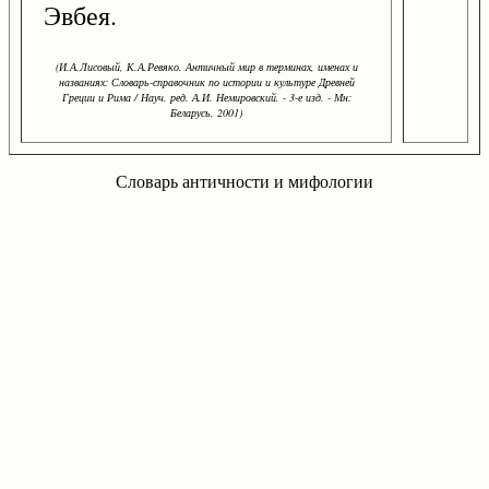
Эвбея.
(И.А.Лисовый, К.А.Ревяко. Античный мир в терминах, именах и
названиях: Словарь-справочник по истории и культуре Древней
Греции и Рима / Науч. ред. А.И. Немировский. - 3-е изд. - Мн:
Беларусь, 2001)
Словарь античности и мифологии