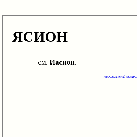
ЯСИОН
Иасион
- см.
.
(Мифологический словарь: