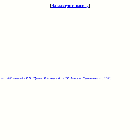
[
На главную страницу
]
 ок. 1800 статей / Г.В. Щеглов, В.Арчер - М.: ACT: Астрель: Транзиткнига, 2006)