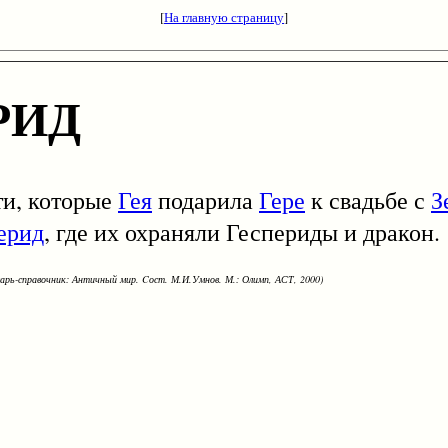
[
На главную страницу
]
РИД
, которые
Гея
подарила
Гере
к свадьбе с
З
ерид
, где их охраняли Геспериды и дракон.
варь-справочник: Античный мир. Cост. М.И.Умнов. М.: Олимп, АСТ, 2000)