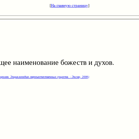
[
На главную страницу
]
 наименование божеств и духов.
оролев. Энциклопедия сверхъестественных существ. - Эксмо, 2006)