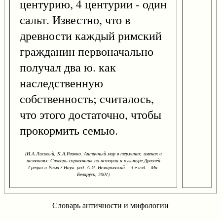
центурию, 4 центурии - один
сальт. Известно, что в
древности каждый римский
гражданин первоначально
получал два ю. как
наследственную
собственность; считалось,
что этого достаточно, чтобы
прокормить семью.
(И.А.Лисовый, К.А.Ревяко. Античный мир в терминах, именах и
названиях: Словарь-справочник по истории и культуре Древней
Греции и Рима / Науч. ред. А.И. Немировский. - 3-е изд. - Мн:
Беларусь, 2001)
Словарь античности и мифологии