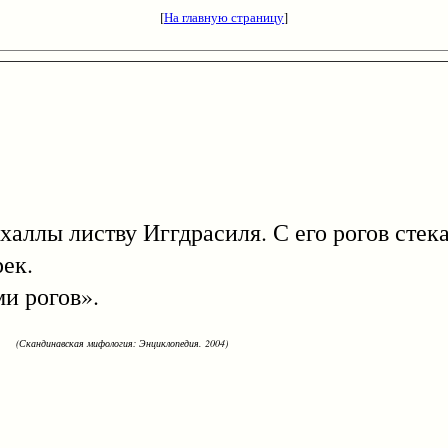
[
На главную страницу
]
листву Иггдрасиля. С его рогов стекает
рек.
 рогов».
(Скандинавская мифология: Энциклопедия. 2004)