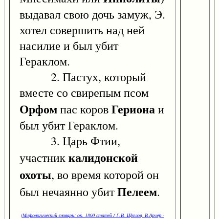
выдавал свою дочь замуж, Э.
хотел совершить над ней
насилие и был убит
Гераклом.
2. Пастух, который
вместе со свирепым псом
Орфом
Гериона
пас коров
и
был убит Гераклом.
3. Царь Фтии,
калидонской
участник
охоты
, во время которой он
Пелеем
был нечаянно убит
.
(Мифологический словарь: ок. 1800 статей / Г.В. Щеглов, В.Арчер -