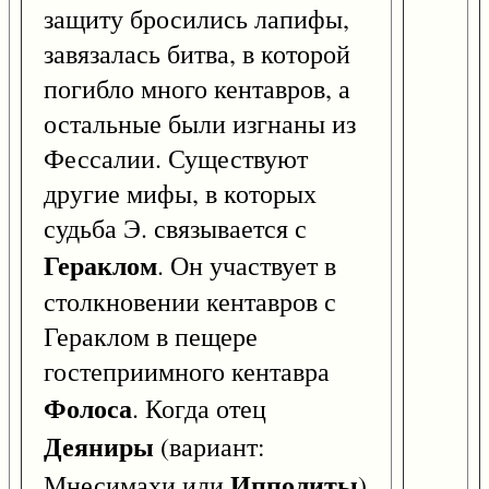
защиту бросились лапифы,
завязалась битва, в которой
погибло много кентавров, а
остальные были изгнаны из
Фессалии. Существуют
другие мифы, в которых
судьба Э. связывается с
Гераклом
. Он участвует в
столкновении кентавров с
Гераклом в пещере
гостеприимного кентавра
Фолоса
. Когда отец
Деяниры
(вариант:
Ипполиты
Мнесимахи или
)