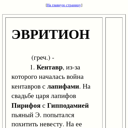
[
На главную страницу
]
ЭВРИТИОН
(греч.) -
Кентавр
1.
, из-за
которого началась война
лапифами
кентавров с
. На
свадьбе царя лапифов
Пирифоя
Гипподамией
с
пьяный Э. попытался
похитить невесту. На ее