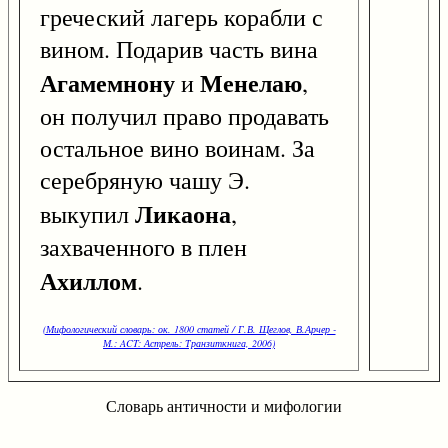
греческий лагерь корабли с
вином. Подарив часть вина
Агамемнону
Менелаю
и
,
он получил право продавать
остальное вино воинам. За
серебряную чашу Э.
Ликаона
выкупил
,
захваченного в плен
Ахиллом
.
(Мифологический словарь: ок. 1800 статей / Г.В. Щеглов, В.Арчер -
М.: ACT: Астрель: Транзиткнига, 2006)
Словарь античности и мифологии