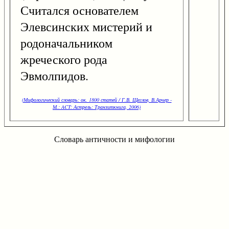
Считался основателем
Элевсинских мистерий и
родоначальником
жреческого рода
Эвмолпидов.
(Мифологический словарь: ок. 1800 статей / Г.В. Щеглов, В.Арчер -
М.: ACT: Астрель: Транзиткнига, 2006)
Словарь античности и мифологии