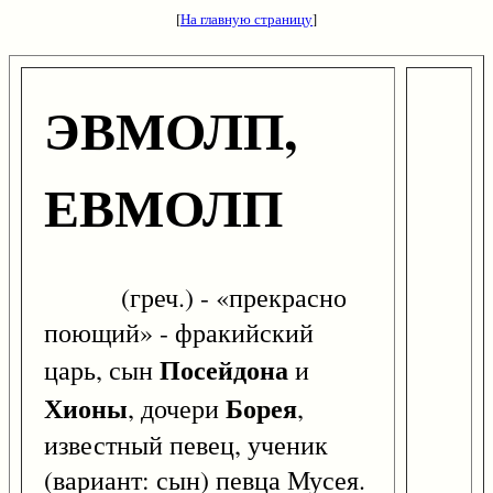
[
На главную страницу
]
ЭВМОЛП,
ЕВМОЛП
(греч.) - «прекрасно
поющий» - фракийский
Посейдона
царь, сын
и
Хионы
Борея
, дочери
,
известный певец, ученик
(вариант: сын) певца Мусея.