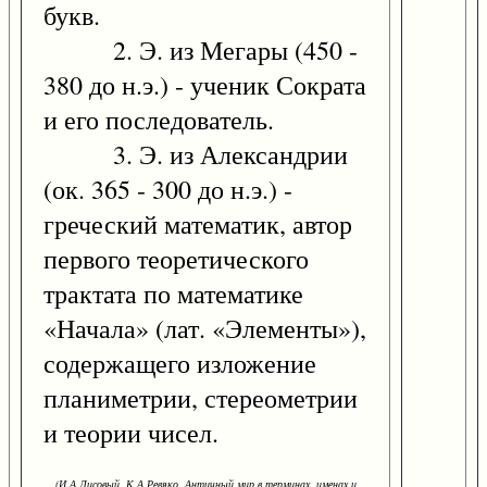
букв.
2. Э. из Мегары (450 -
380 до н.э.) - ученик Сократа
и его последователь.
3. Э. из Александрии
(ок. 365 - 300 до н.э.) -
греческий математик, автор
первого теоретического
трактата по математике
«Начала» (лат. «Элементы»),
содержащего изложение
планиметрии, стереометрии
и теории чисел.
(И.А.Лисовый, К.А.Ревяко. Античный мир в терминах, именах и