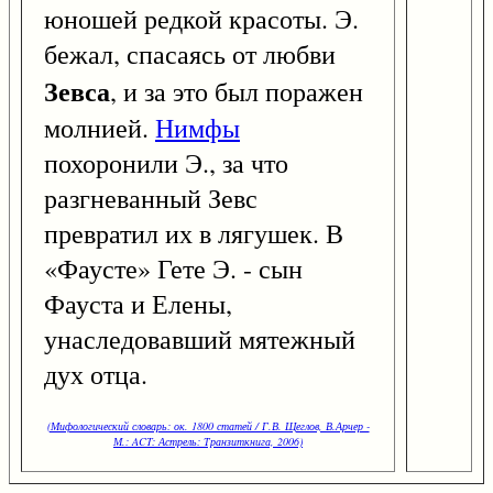
юношей редкой красоты. Э.
бежал, спасаясь от любви
Зевса
, и за это был поражен
молнией.
Нимфы
похоронили Э., за что
разгневанный Зевс
превратил их в лягушек. В
«Фаусте» Гете Э. - сын
Фауста и Елены,
унаследовавший мятежный
дух отца.
(Мифологический словарь: ок. 1800 статей / Г.В. Щеглов, В.Арчер -
М.: ACT: Астрель: Транзиткнига, 2006)