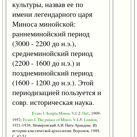
культуры, назвав ее по
имени легендарного царя
Миноса минойской:
раннеминойский период
(3000 - 2200 до н.э.),
среднеминойский период
(2200 - 1600 до н.э.) и
позднеминойский период
(1600 - 1200 до н.э.). Этой
периодизацией пользуется и
совр. историческая наука.
Evans
J
.
Scripta
Minoa
.
V
.1-2.
Oxf
., 1909-
1952;
Evans
J
.
The
palace
of
Minos
.
V
.1-5.
London
,
1921-1936; Немировский А.И. Нить Ариадны: Из
истории классической археологии. Воронеж, 1989.
С. 42-51.