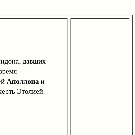
лидона, давших
 время
Аполлона
ей
и
честь Этолией.