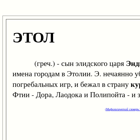
ЭТОЛ
Энд
(греч.) - сын элидского царя
имена городам в Этолии. Э. нечаянно у
ку
погребальных игр, и бежал в страну
Фтии - Дора, Лаодока и Полипойта - и 
(Мифологический словарь: