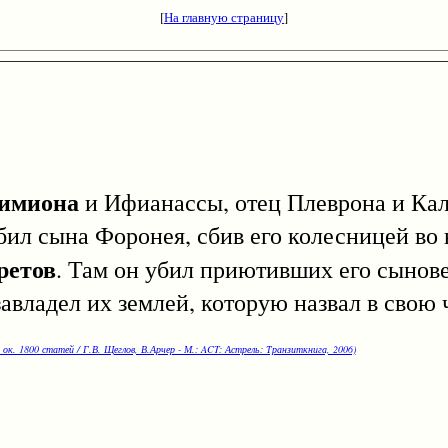
[
На главную страницу
]
имиона
и Ифианассы, отец Плеврона и Ка
бил сына Форонея, сбив его колесницей во
ретов
. Там он убил приютивших его сынов
завладел их землей, которую назвал в свою 
 ок. 1800 статей / Г.В. Щеглов, В.Арчер - М.: ACT: Астрель: Транзиткнига, 2006)