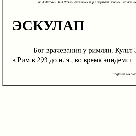
(И.А.Лисовый, К.А.Ревяко. Античный мир в терминах, именах и названиях: 
ЭСКУЛАП
Бог врачевания у римлян. Культ Эск
в Рим в 293 до н. э., во время эпидем
(Современный сло