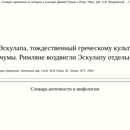
Словарь-справочник по истории и культуре Древней Греции и Рима / Науч. ред. А.И. Немировский. - 3-е
улапа, тождественный греческому культ
ии чумы. Римляне воздвигли Эскулапу отдель
варь-справочник: Античный мир. Cост. М.И.Умнов. М.: Олимп, АСТ, 2000)
Словарь античности и мифологии