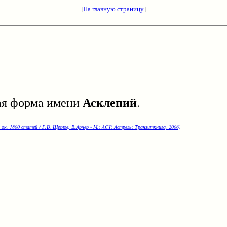
[
На главную страницу
]
Асклепий
ая форма имени
.
 ок. 1800 статей / Г.В. Щеглов, В.Арчер - М.: ACT: Астрель: Транзиткнига, 2006)