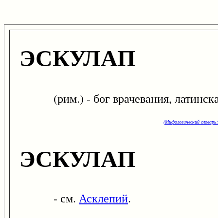
ЭСКУЛАП
(рим.) - бог врачевания, латинск
(Мифологический словарь:
ЭСКУЛАП
- см.
Асклепий
.