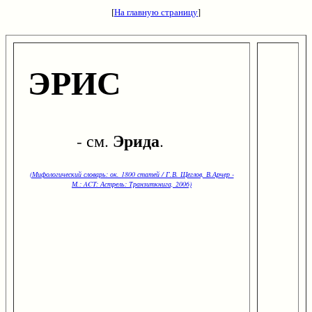
[
На главную страницу
]
ЭРИС
Эрида
- см.
.
(Мифологический словарь: ок. 1800 статей / Г.В. Щеглов, В.Арчер -
М.: ACT: Астрель: Транзиткнига, 2006)