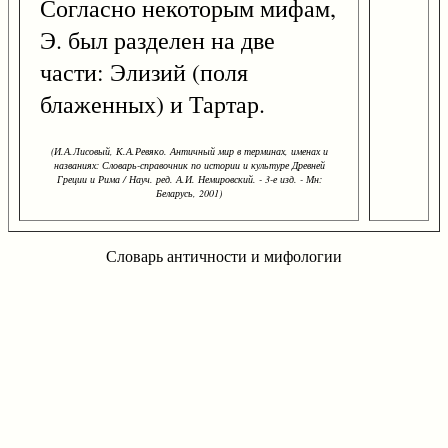
Согласно некоторым мифам,
Э. был разделен на две
части: Элизий (поля
блаженных) и Тартар.
(И.А.Лисовый, К.А.Ревяко. Античный мир в терминах, именах и
названиях: Словарь-справочник по истории и культуре Древней
Греции и Рима / Науч. ред. А.И. Немировский. - 3-е изд. - Мн:
Беларусь, 2001)
Словарь античности и мифологии