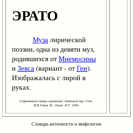
ЭРАТО
Муза
лирической
поэзии, одна из девяти муз,
родившихся от
Мнемосины
и
Зевса
(вариант - от
Геи
).
Изображалась с лирой в
руках.
(Современный словарь-справочник: Античный мир. Cост.
М.И.Умнов. М.: Олимп, АСТ, 2000)
Словарь античности и мифологии