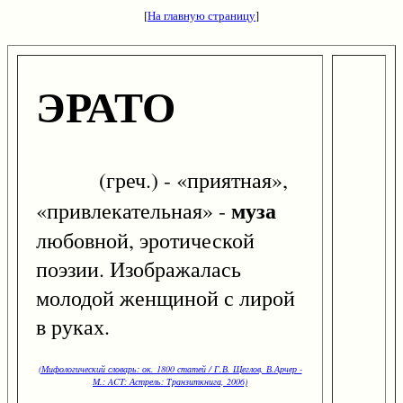
[
На главную страницу
]
ЭРАТО
(греч.) - «приятная»,
муза
«привлекательная» -
любовной, эротической
поэзии. Изображалась
молодой женщиной с лирой
в руках.
(Мифологический словарь: ок. 1800 статей / Г.В. Щеглов, В.Арчер -
М.: ACT: Астрель: Транзиткнига, 2006)