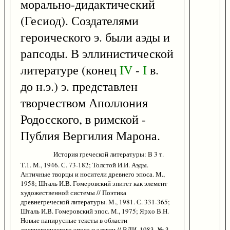
морально-дидактический
(Гесиод). Создателями
героического э. были аэды и
рапсоды. В эллинистической
литературе (конец
IV
-
I
в.
до н.э.) э. представлен
творчеством Аполлония
Родосского, в римской -
Публия Вергилия Марона.
История греческой литературы: В 3 т.
Т.1. М., 1946. С. 73-182; Толстой И.И. Аэды.
Античные творцы и носители древнего эпоса. М.,
1958; Шталь И.В. Гомеровский эпитет как элемент
художественной системы // Поэтика
древнегреческой литературы. М., 1981. С. 331-365;
Шталь И.В. Гомеровский эпос. М., 1975; Ярхо В.Н.
Новые папирусные тексты в области
древнегреческого эпоса и элегии // ВДИ. 1983. № 3.