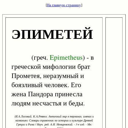
[
На главную страницу
]
ЭПИМЕТЕЙ
(греч.
Epimetheus
) - в
греческой мифологии брат
Прометея, неразумный и
боязливый человек. Его
жена Пандора принесла
людям несчастья и беды.
(И.А.Лисовый, К.А.Ревяко. Античный мир в терминах, именах и
названиях: Словарь-справочник по истории и культуре Древней
Греции и Рима / Науч. ред. А.И. Немировский. - 3-е изд. - Мн: