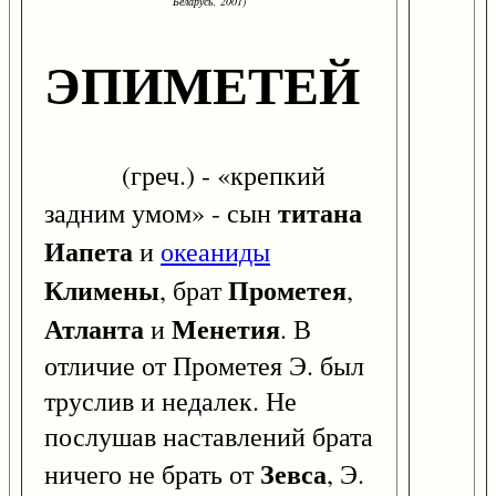
Беларусь, 2001)
ЭПИМЕТЕЙ
(греч.) - «крепкий
титана
задним умом» - сын
Иапета
и
океаниды
Климены
Прометея
, брат
,
Атланта
Менетия
и
. В
отличие от Прометея Э. был
труслив и недалек. Не
послушав наставлений брата
Зевса
ничего не брать от
, Э.