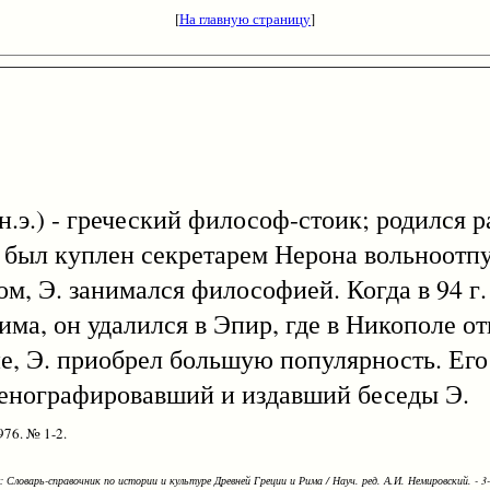
[
На главную страницу
]
30 н.э.) - греческий философ-стоик; родился 
м, был куплен секретарем Нерона вольноот
м, Э. занимался философией. Когда в 94 г
има, он удалился в Эпир, где в Никополе 
е, Э. приобрел большую популярность. Его
енографировавший и издавший беседы Э.
976. № 1-2.
Словарь-справочник по истории и культуре Древней Греции и Рима / Науч. ред. А.И. Немировский. - 3-е