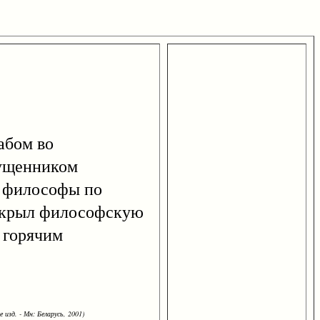
рабом во
пущенником
. философы по
открыл философскую
 горячим
 изд. - Мн: Беларусь, 2001)