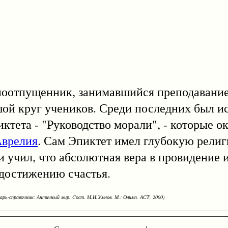
тпущенник, занимавшийся преподаванием
шой круг учеников. Среди последних был и
тета - "Руководство морали", - которые о
Аврелия
. Сам Эпиктет имел глубокую религ
 учил, что абсолютная вера в провидение и
 достижению счастья.
варь-справочник: Античный мир. Cост. М.И.Умнов. М.: Олимп, АСТ, 2000)