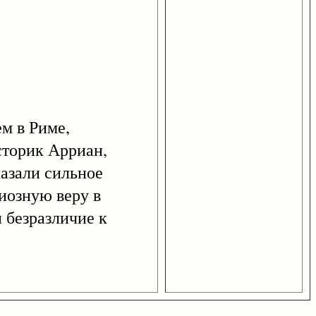
 в Риме,
сторик Арриан,
казали сильное
иозную веру в
 безразличие к