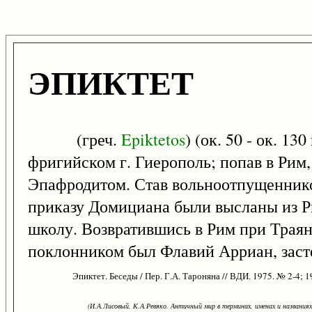
ЭПИКТЕТ
(греч.
Epiktetos
) (ок. 50 - ок. 1
фригийском г. Гиерополь; попав в Ри
Эпафродитом. Став вольноотпущеннико
приказу Домициана были высланы из Р
школу. Возвратившись в Рим при Траян
поклонником был Флавий Арриан, заст
Эпиктет. Беседы / Пер. Г.А. Тароняна // ВДИ. 1975. № 2-4; 1
(И.А.Лисовый, К.А.Ревяко. Античный мир в терминах, именах и названиях: 