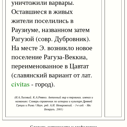
уничтожили варвары.
Оставшиеся в живых
жители поселились в
Раузиуме, названном затем
Рагузой (совр. Дубровник).
На месте Э. возникло новое
поселение Рагуза-Веккиа,
переименованное в Цавтат
(славянский вариант от лат.
civitas
- город).
(И.А.Лисовый, К.А.Ревяко. Античный мир в терминах, именах и
названиях: Словарь-справочник по истории и культуре Древней
Греции и Рима / Науч. ред. А.И. Немировский. - 3-е изд. - Мн:
Беларусь, 2001)