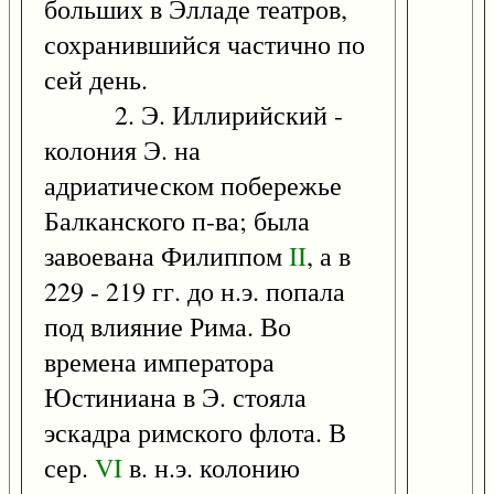
больших в Элладе театров,
сохранившийся частично по
сей день.
2. Э. Иллирийский -
колония Э. на
адриатическом побережье
Балканского п-ва; была
завоевана Филиппом
II
, а в
229 - 219 гг. до н.э. попала
под влияние Рима. Во
времена императора
Юстиниана в Э. стояла
эскадра римского флота. В
сер.
VI
в. н.э. колонию