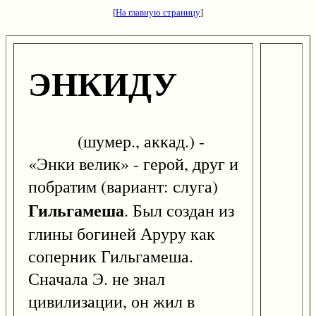
[
На главную страницу
]
ЭНКИДУ
(шумер., аккад.) -
«Энки велик» - герой, друг и
побратим (вариант: слуга)
Гильгамеша
. Был создан из
глины богиней Аруру как
соперник Гильгамеша.
Сначала Э. не знал
цивилизации, он жил в