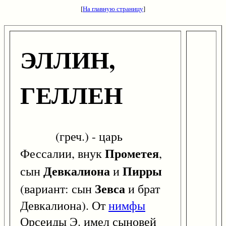
[
На главную страницу
]
ЭЛЛИН,
ГЕЛЛЕН
(греч.) - царь
Прометея
Фессалии, внук
,
Девкалиона
Пирры
сын
и
Зевса
(вариант: сын
и брат
Девкалиона). От
нимфы
Орсеиды Э. имел сыновей