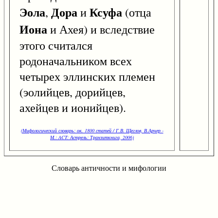
Эола
Дора
Ксуфа
,
и
(отца
Иона
и Ахея) и вследствие
этого считался
родоначальником всех
четырех эллинских племен
(эолийцев, дорийцев,
ахейцев и ионийцев).
(Мифологический словарь: ок. 1800 статей / Г.В. Щеглов, В.Арчер -
М.: ACT: Астрель: Транзиткнига, 2006)
Словарь античности и мифологии