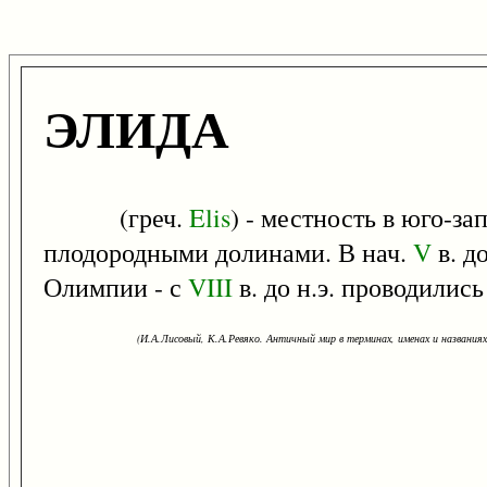
ЭЛИДА
(греч.
Elis
) - местность в юго-з
плодородными долинами. В нач.
V
в. д
Олимпии - с
VIII
в. до н.э. проводились
(И.А.Лисовый, К.А.Ревяко. Античный мир в терминах, именах и названиях: 