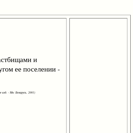
пастбищами и
ругом ее поселении -
 изд. - Мн: Беларусь, 2001)