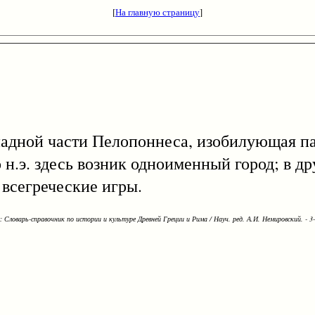
[
На главную страницу
]
ападной части Пелопоннеса, изобилующая 
о н.э. здесь возник одноименный город; в д
 всегреческие игры.
Словарь-справочник по истории и культуре Древней Греции и Рима / Науч. ред. А.И. Немировский. - 3-е