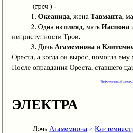
(греч.) -
Океанида
Тавманта
1.
, жена
, м
плеяд
Иасиона
2. Одна из
, мать
и
неприступности Трои.
Агамемнона
Клитемн
3. Дочь
и
Ореста, а когда он вырос, помогла ему 
После оправдания Ореста, ставшего ца
(Мифологический словарь:
ЭЛЕКТРА
Дочь
Агамемнона
и
Клитемнест