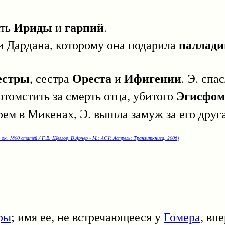
Ириды
гарпий
ать
и
.
паллади
 Дардана, которому она подарила
естры
Ореста
Ифигении
, сестра
и
. Э. спа
Эгисфом
отомстить за смерть отца, убитого
рем в Микенах, Э. вышла замуж за его друг
 ок. 1800 статей / Г.В. Щеглов, В.Арчер - М.: ACT: Астрель: Транзиткнига, 2006)
ры
; имя ее, не встречающееся у
Гомера
, вп