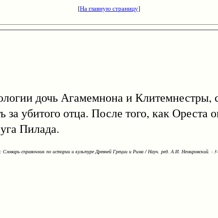
[
На главную страницу
]
фологии дочь Агамемнона и Клитемнестры, 
 за убитого отца. После того, как Ореста о
руга Пилада.
Словарь-справочник по истории и культуре Древней Греции и Рима / Науч. ред. А.И. Немировский. - 3-е