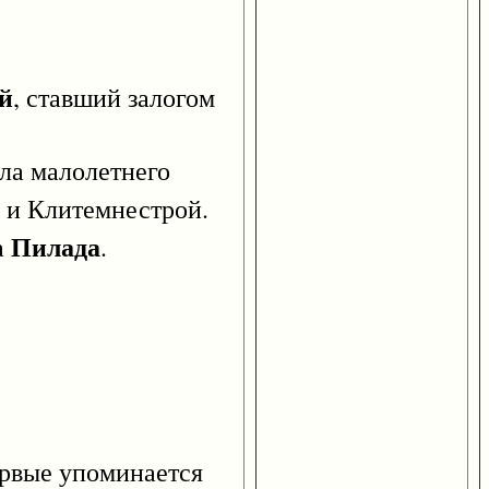
й
, ставший залогом
сла малолетнего
и Клитемнестрой.
Пилада
а
.
ервые упоминается