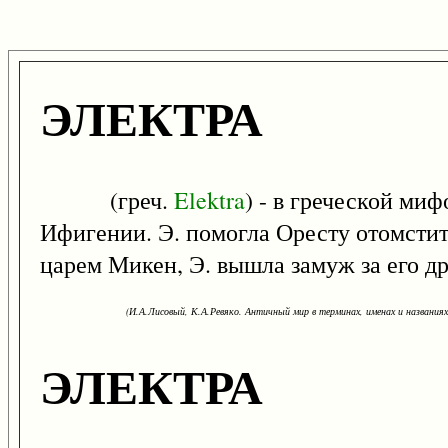
ЭЛЕКТРА
(греч.
Elektra
) - в греческой ми
Ифигении. Э. помогла Оресту отомстить
царем Микен, Э. вышла замуж за его д
(И.А.Лисовый, К.А.Ревяко. Античный мир в терминах, именах и названиях: 
ЭЛЕКТРА