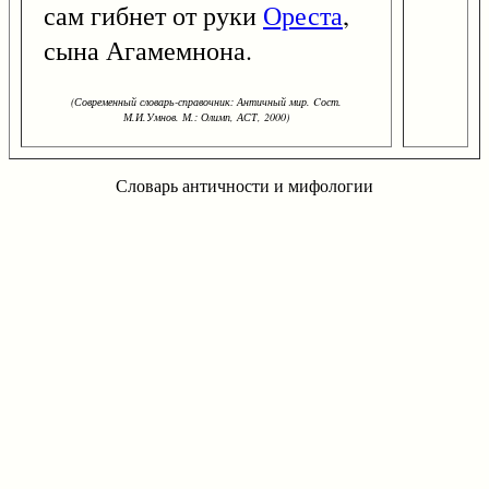
сам гибнет от руки
Ореста
,
сына Агамемнона.
(Современный словарь-справочник: Античный мир. Cост.
М.И.Умнов. М.: Олимп, АСТ, 2000)
Словарь античности и мифологии