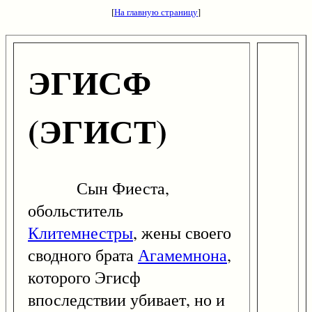
[
На главную страницу
]
ЭГИСФ
(ЭГИСТ)
Сын Фиеста,
обольститель
Клитемнестры
, жены своего
сводного брата
Агамемнона
,
которого Эгисф
впоследствии убивает, но и