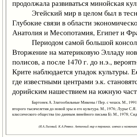
продолжала развиваться минойская кул
Эгейский мир в целом был в тесных
Глубокие связи в области экономическ
Анатолия и Месопотамия, Египет и Фр
Периодом самой большой консолидац
Вторжение на материковую Элладу нов
полисов, а после 1470 г. до н.э., вероя
Крите наблюдается упадок культуры. Е
где известными центрами э.к. становят
дорийским нашествием на южную часть
Бартонек А. Златообильные Микены / Пер. с чешск. М., 1991;
второго тысячелетия до новой эры и его культура. М., 1976; Лурье С.Я
классического общества (по данным линейного письма Б). М., 1978; Сидо
(И.А.Лисовый, К.А.Ревяко. Античный мир в терминах, именах и названиях: 