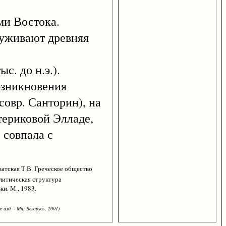
и Востока.
руживают древняя
ыс. до н.э.).
возникновения
(совр. Санторин), на
териковой Элладе,
 совпала с
ватская Т.В. Греческое общество
олитическая структура
ки. М., 1983.
 изд. - Мн: Беларусь, 2001)