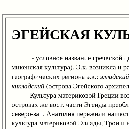
ЭГЕЙСКАЯ КУЛ
- условное название греческой цивил
микенская культура). Э.к. возникла и 
элладский
географических региона э.к.:
кикладский
(острова Эгейского архипел
Культура материковой Греции возник
островах же вост. части Эгеиды преобла
северо-зап. Анатолия пережили нашест
культура материковой Эллады, Трои и н