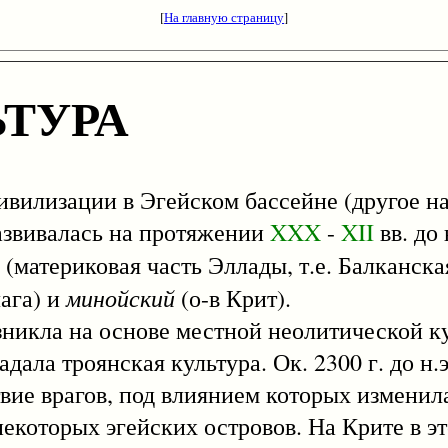
[
На главную страницу
]
ЬТУРА
изации в Эгейском бассейне (другое наз
развивалась на протяжении
XXX
-
XII
вв. до
(материковая часть Эллады, т.е. Балканска
минойский
ага) и
(о-в Крит).
ла на основе местной неолитической ку
дала троянская культура. Ок. 2300 г. до н.
вие врагов, под влиянием которых изменил
екоторых эгейских островов. На Крите в э