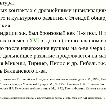
ьтура.
 контактах с древнейшими цивилизациям
ого и культурного развития с Эгеидой обна
акия.
ии э.к. был бронзовый век (1-я пол.
II
т
ых племен (
XVI
в. до н.э.) стало началом 
тно после извержения вулкана на о-ве Фера 
е дальнейшее развитие продолжается на ма
ся Микены, Тиринф, Пилос и др. Гибель э.к.
 Балканского п-ва.
 Блаватская Т.В. Ахейская Греция во втором тысячелетии до н.э. М., 1966; Бла
. Язык и культура Микенской Греции. М.; Л., 1957; Полякова Г.Ф. Социально-п
рова Н.А. Искусство эгейского мира. М., 1972; Троя и Фракия. Каталог выстав
Словарь-справочник по истории и культуре Древней Греции и Рима / Науч. ред. А.И. Немировский. - 3-е