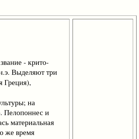
вание - крито-
 н.э. Выделяют три
я Греция),
льтуры; на
э. Пелопоннес и
ась материальная
то же время