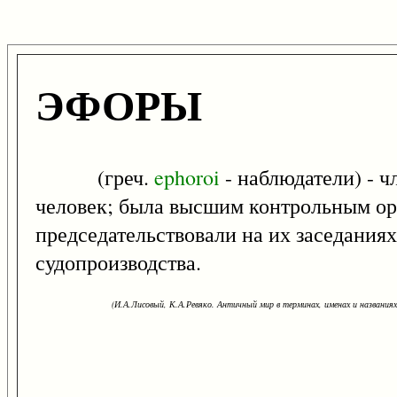
ЭФОРЫ
(греч.
ephoroi
- наблюдатели) - ч
человек; была высшим контрольным орг
председательствовали на их заседаниях
судопроизводства.
(И.А.Лисовый, К.А.Ревяко. Античный мир в терминах, именах и названиях: 