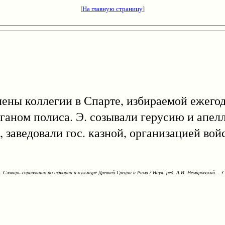
[
На главную страницу
]
лены коллегии в Спарте, избираемой ежегод
аном полиса. Э. созывали герусию и апелл
, заведовали гос. казной, организацией вой
Словарь-справочник по истории и культуре Древней Греции и Рима / Науч. ред. А.И. Немировский. - 3-е