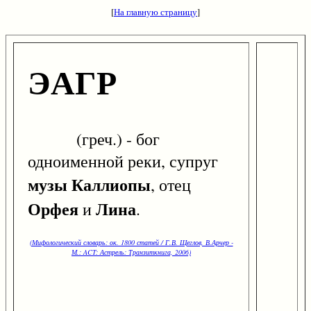
[
На главную страницу
]
ЭАГР
(греч.) - бог
одноименной реки, супруг
музы
Каллиопы
, отец
Орфея
Лина
и
.
(Мифологический словарь: ок. 1800 статей / Г.В. Щеглов, В.Арчер -
М.: ACT: Астрель: Транзиткнига, 2006)