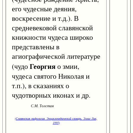
его чудесные деяния,
воскресение и т.д.). В
средневековой славянской
книжности чудеса широко
представлены в
агиографической литературе
Георгия
(чудо
о змии,
чудеса святого Николая и
т.п.), в сказаниях о
чудотворных иконах и др.
С.М. Толстая
(Славянская мифология. Энциклопедический словарь. Эллис Лак,
1995)