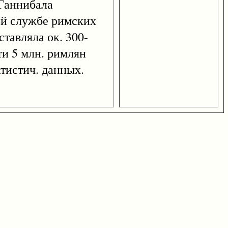
 Ганнибала
ной службе римских
ставляла ок. 300-
ти 5 млн. римлян
атистич. данных.