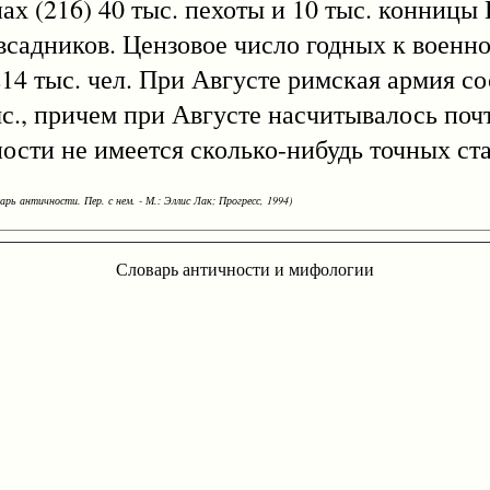
ах (216) 40 тыс. пехоты и 10 тыс. конницы
 всадников. Цензовое число годных к воен
 214 тыс. чел. При Августе римская армия со
тыс., причем при Августе насчитывалось поч
ности не имеется сколько-нибудь точных ст
арь античности. Пер. с нем. - М.: Эллис Лак; Прогресс, 1994)
Словарь античности и мифологии