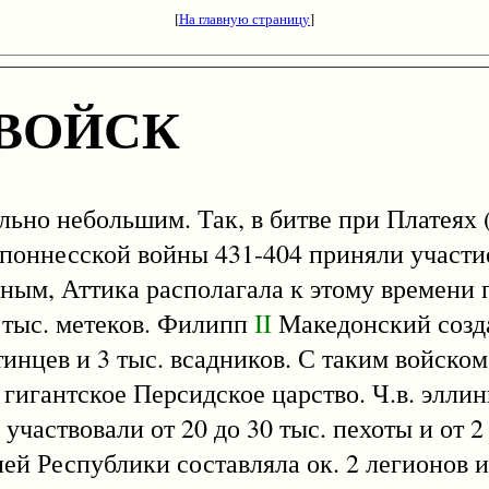
[
На главную страницу
]
ВОЙСК
 небольшим. Так, в битве при Платеях (
лопоннесской войны 431-404 приняли участие
ным, Аттика располагала к этому времени 
 тыс. метеков. Филипп
II
Македонский созд
тинцев и 3 тыс. всадников. С таким войско
 гигантское Персидское царство. Ч.в. эллин
частвовали от 20 до 30 тыс. пехоты и от 2 
ней Республики составляла ок. 2 легионов и